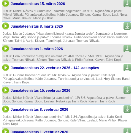
Jumalateenistus 15. märts 2026
Jutlus: Mihkel Nõlvak "Suurim ime - vaimne nägemine", Jh 9:39. Algussõna ja palve:
Mihkel Nõlvak. Pühapäevakooli sõna: Kätlin Judanov. Sõnum: Kaimar Soon. Laul: Nora,
Olivie, Marie. Klaver: Marie ja Olivie.
Jumalateenistus 8. märts 2026
Jutlus: Martin Judanov "Haara­kem ligimesi kaasa Jumala teele". Jumalasõna lugemine:
Varje Harak. Algussõna ja palve: Toomas Nõlvak. Pühapäevakooli sõna: Kätlin Judanov.
Sõnum: Taimi ja Varje. Klaver: Taimi Kopli. Juhatab: Toomas Nõlvak.
Jumalateenistus 1. märts 2026
Jutlus: Eerik Rahkema "Pelgu­linn on avatud", 4Ms 35:9-12, 5Ms 19:10. Algussõna ja
palve: Toomas Nõlvak. Sõnum: Toomas Nõlvak ja Philip Parker. Klaver: Taimi Kopli.
Jumalateenistus 22. veebruar 2026 - 142. aastapäev
Jutlus: Gunnar Kotiesen "Lootus", Mk 10:46-52. Algussõna ja palve: Kalle Kopli.
Pühapäevakooli sõna: Kätlin Judanov. Tunnistused ja tervitused. Laul: Holy Sisters Band.
Klaver: Taimi Kopli.
Jumalateenistus 15. veebruar 2026
Jutlus: Mihkel Nõlvak "Aland­likkus ja alandumine", 1Pt 5:6. Algussõna ja palve: Sannor
Soon. Sõnum: Kaimar Soon. Eeslaul: Rebeka ja Taimi Kopli. Klaver: Taimi Kopli.
Jumalateenistus 8. veebruar 2026
Jutlus: Mihkel Nõlvak "Jeesuse teenimine", Mk 1:34. Algussõna ja palve: Kalle Kopli.
Pühapäevakooli sõna: Kätlin Judanov. Sõnum: Kalle Villau. Eeslaul: Marie Pihlak. Klaver:
Taimi Kopli.
Jumalateenistus 1. veebruar 2026