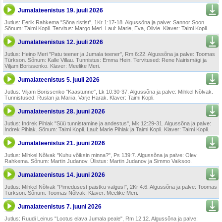
Jumalateenistus 19. juuli 2026
Jutlus: Eerik Rahkema "Sõna ristist", 1Kr 1:17-18. Algussõna ja palve: Sannor Soon.
Sõnum: Taimi Kopli. Tervitus: Margo Meri. Laul: Marie, Eva, Olivie. Klaver: Taimi Kopli.
Jumalateenistus 12. juuli 2026
Jutlus: Heino Meri "Patu teener ja Jumala teener", Rm 6:22. Algussõna ja palve: Toomas
Türkson. Sõnum: Kalle Villau. Tunnistus: Emma Hein. Tervitused: Rene Nairismägi ja
Viljam Borissenko. Klaver: Meelike Meri.
Jumalateenistus 5. juuli 2026
Jutlus: Viljam Borissenko "Kaastunne", Lk 10:30-37. Algussõna ja palve: Mihkel Nõlvak.
Tunnistused: Ruslan ja Mariia, Varje Harak. Klaver: Taimi Kopli.
Jumalateenistus 28. juuni 2026
Jutlus: Indrek Pihlak "Süü tunnistamine ja andestus", Mk 12:29-31. Algussõna ja palve:
Indrek Pihlak. Sõnum: Taimi Kopli. Laul: Marie Pihlak ja Taimi Kopli. Klaver: Taimi Kopli.
Jumalateenistus 21. juuni 2026
Jutlus: Mihkel Nõlvak "Kuhu võiksin minna?", Ps 139:7. Algussõna ja palve: Olev
Rahkema. Sõnum: Martin Judanov. Ülistus: Martin Judanov ja Simmo Vaiksoo.
Jumalateenistus 14. juuni 2026
Jutlus: Mihkel Nõlvak "Pimedusest paistku valgus!", 2Kr 4:6. Algussõna ja palve: Toomas
Türkson. Sõnum: Toomas Nõlvak. Klaver: Meelike Meri.
Jumalateenistus 7. juuni 2026
Jutlus: Ruudi Leinus "Lootus elava Jumala peale", Rm 12:12. Algussõna ja palve: