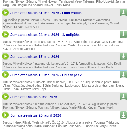
Toomas Nõlvak. Sõnum: Mihkel Nõlvak. Tervitused: Argo Tallerma, Riho Uusväli, Jannar
Järg. Laul: koguduse noored. Klaver: Taimi Kopli.
Jumalateenistus 31. mai 2026 - Filmi esitlus
Algussõna ja palve: Mihkel Nõlvak. Filmi "Meie kuulutame Kristust" vaatamine.
Kommentaarid filmile: Eerik Rahkema, Timo Lige, Taimi Kopli, Inga Preimann, Mihkel
Nõlvak. Klaver: Taimi Kopli.
Jumalateenistus 24. mai 2026 - 1. nelipüha
Jutlus: Mihkel Nõlvak "Nelipüha kutse", Ef 3:14-19. Algussõna ja palve: Olev Rahkema.
Pühapäevakooli sõna: Kätlin Judanov. Sõnum: Martin Judanov. Laul: Martin Judanov.
Klaver: Simmo Vaiksoo.
Jumalateenistus 17. mai 2026
Jutlus: Mihkel Nõlvak "Igavene elu ja taevas", Jh 17:3. Algussõna ja palve: Kalle Kopli.
Pühapäevakooli sõna: Kätlin Judanov. Sõnum: Kaimar Soon. Klaver: Taimi Kopli.
Jumalateenistus 10. mai 2026 - Emadepäev
Jutlus: Mihkel Nõlvak "Ema otsuste suur roll", Hb 11:23-27. Algussõna ja palve: Kalle
Villau. Pühapäevakooli sõna: Kätlin Judanov. Luuletused: Marita ja Lisandra. Laul: Nora,
Olivie, Taimi. Klaver: Taimi Kopli.
Jumalateenistus 3. mai 2026
Jutlus: Mihkel Nõlvak "Jeesus annab suure lootuse", Jh 14:3-4. Algussõna ja palve:
Toomas Nõlvak. Sõnum: Toomas Nõlvak. Laul: Marie Pihlak. Klaver: Taimi Kopli.
Jumalateenistus 26. aprill 2026
Jutlus: Indrek Pihlak "Meie sõnad", Õp 16:24. Algussõna ja palve: Toomas Türkson.
Pühapäevakooli sõna: Kätlin Judanov. Sõnum: Kalle Villau. Tunnistus: Varje Harak.