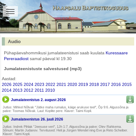
Audio
Pühapäevahommikusi jumalateenistusi saab kuulata
Kuressaare
Pereraadiost
samal päeval kl 19.30
Jumalateenistuste salvestused (mp3)
Aastad:
2026
2025
2024
2023
2022
2021
2020
2019
2018
2017
2016
2015
2014
2013
2012
2011
2010
Jumalateenistus 2. august 2026
Jutlus: Mihkel Nõlvak "Jätke maha rumalus, käige arukuse teel", Õp 9:6. Algussõna ja
palve: Toomas Nõlvak. Laul: Koplite pere. Klaver: Taimi Kopli.
Jumalateenistus 26. juuli 2026
Jutlus: Indrek Pihlak "Jeesuse veri", 1Jh 1:7. Algussõna ja palve: Olev Rahkema.
Sõnum: Martin Judanov. Tervitused: Heli ja Jürgen Wendel ning Eve ja Reto Scheiber.
Klaver: Taimi Kopli.