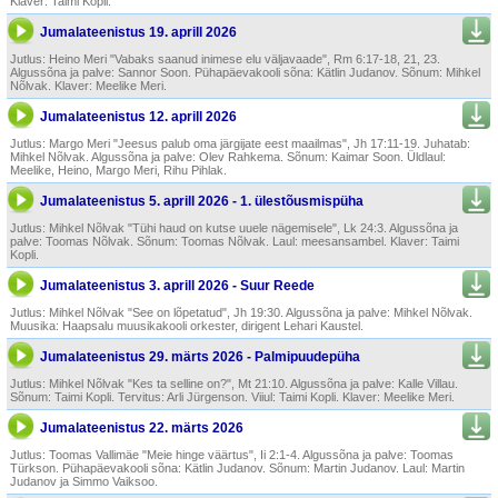
Klaver: Taimi Kopli.
Jumalateenistus 19. aprill 2026
Jutlus: Heino Meri "Vabaks saanud inimese elu väljavaade", Rm 6:17-18, 21, 23.
Algussõna ja palve: Sannor Soon. Pühapäevakooli sõna: Kätlin Judanov. Sõnum: Mihkel
Nõlvak. Klaver: Meelike Meri.
Jumalateenistus 12. aprill 2026
Jutlus: Margo Meri "Jee­sus palub oma järgijate eest maailmas", Jh 17:11-19. Juhatab:
Mihkel Nõlvak. Algussõna ja palve: Olev Rahkema. Sõnum: Kaimar Soon. Üldlaul:
Meelike, Heino, Margo Meri, Rihu Pihlak.
Jumalateenistus 5. aprill 2026 - 1. ülestõusmispüha
Jutlus: Mihkel Nõlvak "Tühi haud on kutse uuele nägemisele", Lk 24:3. Algussõna ja
palve: Toomas Nõlvak. Sõnum: Toomas Nõlvak. Laul: meesansambel. Klaver: Taimi
Kopli.
Jumalateenistus 3. aprill 2026 - Suur Reede
Jutlus: Mihkel Nõlvak "See on lõpetatud", Jh 19:30. Algussõna ja palve: Mihkel Nõlvak.
Muusika: Haapsalu muusikakooli orkester, dirigent Lehari Kaustel.
Jumalateenistus 29. märts 2026 - Palmipuudepüha
Jutlus: Mihkel Nõlvak "Kes ta selline on?", Mt 21:10. Algussõna ja palve: Kalle Villau.
Sõnum: Taimi Kopli. Tervitus: Arli Jürgenson. Viiul: Taimi Kopli. Klaver: Meelike Meri.
Jumalateenistus 22. märts 2026
Jutlus: Toomas Vallimäe "Meie hinge väärtus", Ii 2:1-4. Algussõna ja palve: Toomas
Türkson. Pühapäevakooli sõna: Kätlin Judanov. Sõnum: Martin Judanov. Laul: Martin
Judanov ja Simmo Vaiksoo.