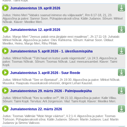
Klaver: Taimi Kopli.
Jumalateenistus 19. aprill 2026
Jutlus: Heino Meri "Vabaks saanud inimese elu väljavaade", Rm 6:17-18, 21, 23.
Algussõna ja palve: Sannor Soon. Pühapäevakooli sõna: Kätlin Judanov. Sõnum: Mihkel
Nõlvak. Klaver: Meelike Meri.
Jumalateenistus 12. aprill 2026
Jutlus: Margo Meri "Jee­sus palub oma järgijate eest maailmas", Jh 17:11-19. Juhatab:
Mihkel Nõlvak. Algussõna ja palve: Olev Rahkema. Sõnum: Kaimar Soon. Üldlaul:
Meelike, Heino, Margo Meri, Rihu Pihlak.
Jumalateenistus 5. aprill 2026 - 1. ülestõusmispüha
Jutlus: Mihkel Nõlvak "Tühi haud on kutse uuele nägemisele", Lk 24:3. Algussõna ja
palve: Toomas Nõlvak. Sõnum: Toomas Nõlvak. Laul: meesansambel. Klaver: Taimi
Kopli.
Jumalateenistus 3. aprill 2026 - Suur Reede
Jutlus: Mihkel Nõlvak "See on lõpetatud", Jh 19:30. Algussõna ja palve: Mihkel Nõlvak.
Muusika: Haapsalu muusikakooli orkester, dirigent Lehari Kaustel.
Jumalateenistus 29. märts 2026 - Palmipuudepüha
Jutlus: Mihkel Nõlvak "Kes ta selline on?", Mt 21:10. Algussõna ja palve: Kalle Villau.
Sõnum: Taimi Kopli. Tervitus: Arli Jürgenson. Viiul: Taimi Kopli. Klaver: Meelike Meri.
Jumalateenistus 22. märts 2026
Jutlus: Toomas Vallimäe "Meie hinge väärtus", Ii 2:1-4. Algussõna ja palve: Toomas
Türkson. Pühapäevakooli sõna: Kätlin Judanov. Sõnum: Martin Judanov. Laul: Martin
Judanov ja Simmo Vaiksoo.