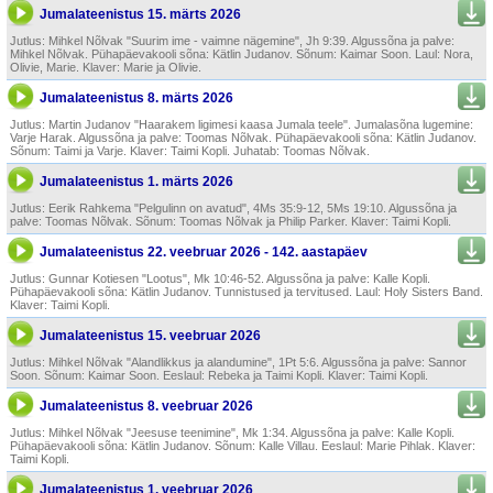
Jumalateenistus 15. märts 2026
Jutlus: Mihkel Nõlvak "Suurim ime - vaimne nägemine", Jh 9:39. Algussõna ja palve:
Mihkel Nõlvak. Pühapäevakooli sõna: Kätlin Judanov. Sõnum: Kaimar Soon. Laul: Nora,
Olivie, Marie. Klaver: Marie ja Olivie.
Jumalateenistus 8. märts 2026
Jutlus: Martin Judanov "Haara­kem ligimesi kaasa Jumala teele". Jumalasõna lugemine:
Varje Harak. Algussõna ja palve: Toomas Nõlvak. Pühapäevakooli sõna: Kätlin Judanov.
Sõnum: Taimi ja Varje. Klaver: Taimi Kopli. Juhatab: Toomas Nõlvak.
Jumalateenistus 1. märts 2026
Jutlus: Eerik Rahkema "Pelgu­linn on avatud", 4Ms 35:9-12, 5Ms 19:10. Algussõna ja
palve: Toomas Nõlvak. Sõnum: Toomas Nõlvak ja Philip Parker. Klaver: Taimi Kopli.
Jumalateenistus 22. veebruar 2026 - 142. aastapäev
Jutlus: Gunnar Kotiesen "Lootus", Mk 10:46-52. Algussõna ja palve: Kalle Kopli.
Pühapäevakooli sõna: Kätlin Judanov. Tunnistused ja tervitused. Laul: Holy Sisters Band.
Klaver: Taimi Kopli.
Jumalateenistus 15. veebruar 2026
Jutlus: Mihkel Nõlvak "Aland­likkus ja alandumine", 1Pt 5:6. Algussõna ja palve: Sannor
Soon. Sõnum: Kaimar Soon. Eeslaul: Rebeka ja Taimi Kopli. Klaver: Taimi Kopli.
Jumalateenistus 8. veebruar 2026
Jutlus: Mihkel Nõlvak "Jeesuse teenimine", Mk 1:34. Algussõna ja palve: Kalle Kopli.
Pühapäevakooli sõna: Kätlin Judanov. Sõnum: Kalle Villau. Eeslaul: Marie Pihlak. Klaver:
Taimi Kopli.
Jumalateenistus 1. veebruar 2026