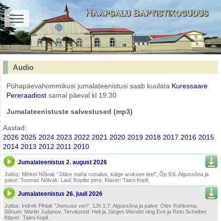
Audio
Pühapäevahommikusi jumalateenistusi saab kuulata
Kuressaare
Pereraadiost
samal päeval kl 19.30
Jumalateenistuste salvestused (mp3)
Aastad:
2026
2025
2024
2023
2022
2021
2020
2019
2018
2017
2016
2015
2014
2013
2012
2011
2010
Jumalateenistus 2. august 2026
Jutlus: Mihkel Nõlvak "Jätke maha rumalus, käige arukuse teel", Õp 9:6. Algussõna ja
palve: Toomas Nõlvak. Laul: Koplite pere. Klaver: Taimi Kopli.
Jumalateenistus 26. juuli 2026
Jutlus: Indrek Pihlak "Jeesuse veri", 1Jh 1:7. Algussõna ja palve: Olev Rahkema.
Sõnum: Martin Judanov. Tervitused: Heli ja Jürgen Wendel ning Eve ja Reto Scheiber.
Klaver: Taimi Kopli.