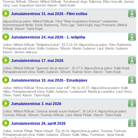
Toomas Nõlvak. Sõnum: Mihkel Nõlvak. Tervitused: Argo Tallerma, Riho Uusväli, Jannar
Järg. Laul: koguduse noored. Klaver: Taimi Kopli.
Jumalateenistus 31. mai 2026 - Filmi esitlus
Algussõna ja palve: Mihkel Nõlvak. Filmi "Meie kuulutame Kristust" vaatamine.
Kommentaarid filmile: Eerik Rahkema, Timo Lige, Taimi Kopli, Inga Preimann, Mihkel
Nõlvak. Klaver: Taimi Kopli.
Jumalateenistus 24. mai 2026 - 1. nelipüha
Jutlus: Mihkel Nõlvak "Nelipüha kutse", Ef 3:14-19. Algussõna ja palve: Olev Rahkema.
Pühapäevakooli sõna: Kätlin Judanov. Sõnum: Martin Judanov. Laul: Martin Judanov.
Klaver: Simmo Vaiksoo.
Jumalateenistus 17. mai 2026
Jutlus: Mihkel Nõlvak "Igavene elu ja taevas", Jh 17:3. Algussõna ja palve: Kalle Kopli.
Pühapäevakooli sõna: Kätlin Judanov. Sõnum: Kaimar Soon. Klaver: Taimi Kopli.
Jumalateenistus 10. mai 2026 - Emadepäev
Jutlus: Mihkel Nõlvak "Ema otsuste suur roll", Hb 11:23-27. Algussõna ja palve: Kalle
Villau. Pühapäevakooli sõna: Kätlin Judanov. Luuletused: Marita ja Lisandra. Laul: Nora,
Olivie, Taimi. Klaver: Taimi Kopli.
Jumalateenistus 3. mai 2026
Jutlus: Mihkel Nõlvak "Jeesus annab suure lootuse", Jh 14:3-4. Algussõna ja palve:
Toomas Nõlvak. Sõnum: Toomas Nõlvak. Laul: Marie Pihlak. Klaver: Taimi Kopli.
Jumalateenistus 26. aprill 2026
Jutlus: Indrek Pihlak "Meie sõnad", Õp 16:24. Algussõna ja palve: Toomas Türkson.
Pühapäevakooli sõna: Kätlin Judanov. Sõnum: Kalle Villau. Tunnistus: Varje Harak.